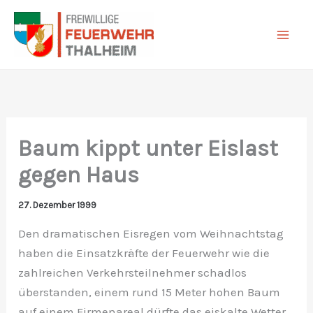
Zum
Inhalt
springen
Baum kippt unter Eislast
gegen Haus
27. Dezember 1999
Den dramatischen Eisregen vom Weihnachtstag
haben die Einsatzkräfte der Feuerwehr wie die
zahlreichen Verkehrsteilnehmer schadlos
überstanden, einem rund 15 Meter hohen Baum
auf einem Firmenareal dürfte das eiskalte Wetter