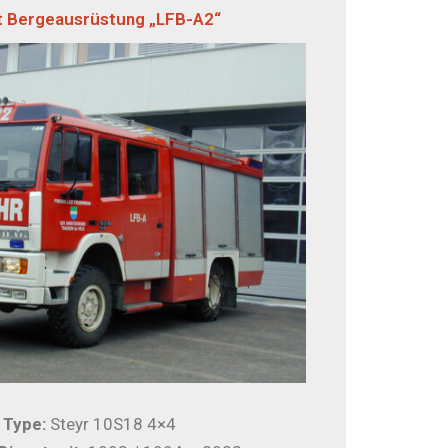
t Bergeausrüstung „LFB-A2“
/ Type:
Steyr 10S18 4×4