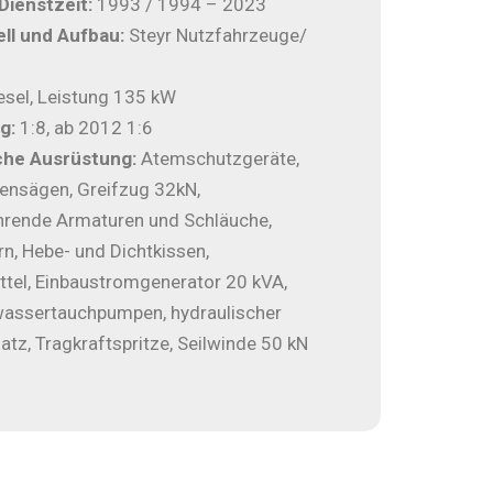
 Dienstzeit:
1993 / 1994 – 2023
ll und Aufbau:
Steyr Nutzfahrzeuge/
z
esel, Leistung 135 kW
g:
1:8, ab 2012 1:6
che Ausrüstung:
Atemschutzgeräte,
ensägen, Greifzug 32kN,
rende Armaturen und Schläuche,
rn, Hebe- und Dichtkissen,
ttel, Einbaustromgenerator 20 kVA,
assertauchpumpen, hydraulischer
tz, Tragkraftspritze, Seilwinde 50 kN