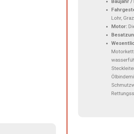
Baujahr /
Fahrgeste
Lohr, Gra
Motor:
Di
Besatzun
Wesentli
Motorkett
wasserfüh
Steckleite
Ölbindemi
Schmutzw
Rettungssa