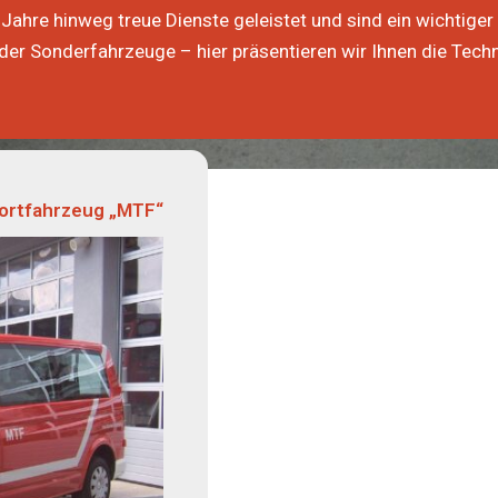
Jahre hinweg treue Dienste geleistet und sind ein wichtiger 
Sonderfahrzeuge – hier präsentieren wir Ihnen die Techni
ortfahrzeug „MTF“