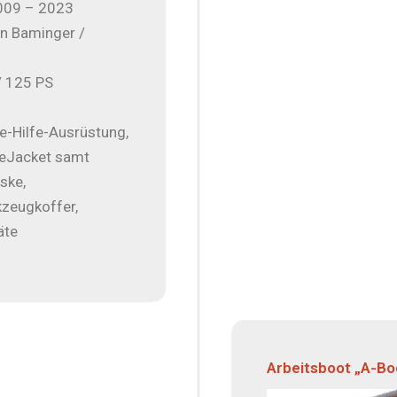
009 – 2023
n Baminger /
/ 125 PS
e-Hilfe-Ausrüstung,
feJacket samt
ske,
kzeugkoffer,
äte
Arbeitsboot „A-Bo