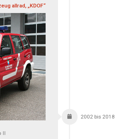
ug allrad, „KDOF“
2002 bis 2018
 II