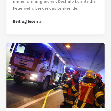
immer umfangreicher. Deshalb konnte die
Feuerwehr, bei der das Lenken der
Beitrag lesen »
Einsatz
im
Tunnel
geübt