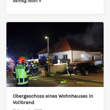
Beitrag lesen »
Obergeschoss
eines
Wohnhauses
in
Vollbrand
Obergeschoss eines Wohnhauses in
Vollbrand