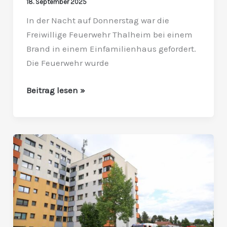
18. September 2025
In der Nacht auf Donnerstag war die
Freiwillige Feuerwehr Thalheim bei einem
Brand in einem Einfamilienhaus gefordert.
Die Feuerwehr wurde
Beitrag lesen »
Unterstützung
der
Feuerwehr
Wels
bei
Brandeinsatz