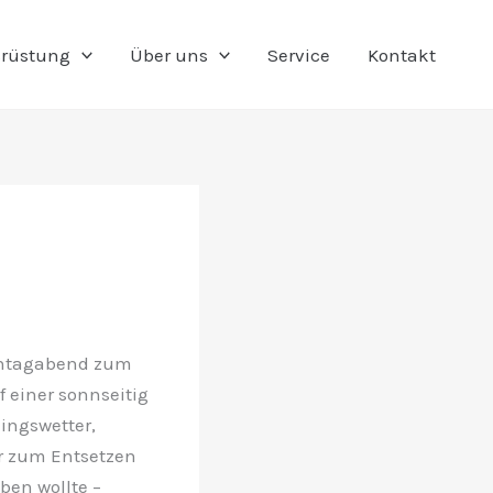
rüstung
Über uns
Service
Kontakt
ontagabend zum
 einer sonnseitig
ingswetter,
r zum Entsetzen
ben wollte –