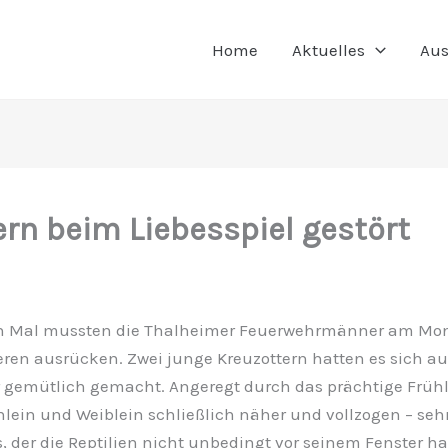
Home
Aktuelles
Aus
rn beim Liebesspiel gestört
n Mal mussten die Thalheimer Feuerwehrmänner am M
ren ausrücken. Zwei junge Kreuzottern hatten es sich auf
gemütlich gemacht. Angeregt durch das prächtige Frühl
ein und Weiblein schließlich näher und vollzogen – seh
, der die Reptilien nicht unbedingt vor seinem Fenster ha