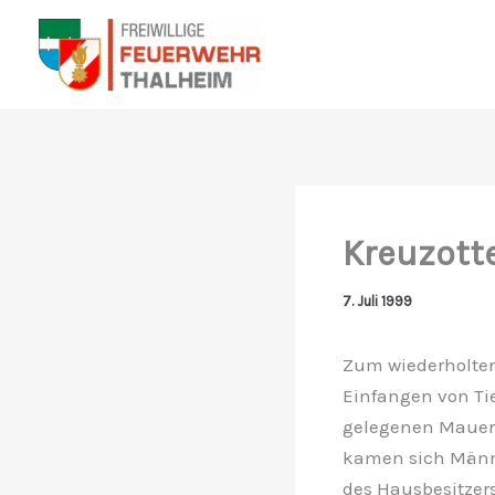
Zum
Inhalt
springen
Kreuzotte
7. Juli 1999
Zum wiederholte
Einfangen von Tie
gelegenen Mauer 
kamen sich Männl
des Hausbesitzers