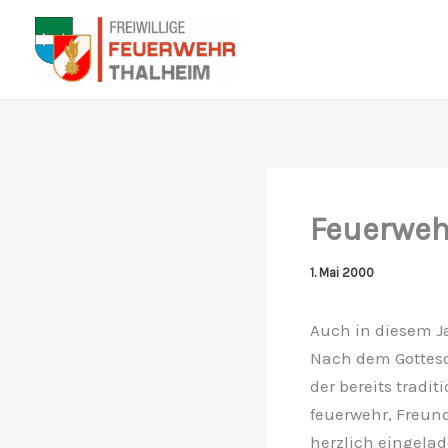
Zum
Inhalt
springen
Feuerweh
1. Mai 2000
Auch in diesem Ja
Nach dem Gottesd
der bereits tradi
feuerwehr, Freu
herzlich eingelad