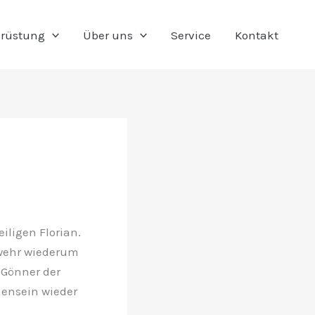
rüstung
Über uns
Service
Kontakt
iligen Florian.
rwehr wiederum
, Gönner der
ensein wieder