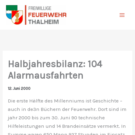
Zum
Inhalt
springen
Halbjahresbilanz: 104
Alarmausfahrten
12. Juni 2000
Die erste Hälfte des Millenniums ist Geschichte –
auch in de3n Büchern der Feuerwehr. Dort sind im
jahr 2000 bis zum 30. Juni 90 technische
Hilfeleistungen und 14 Brandeinsätze vermerkt. In
Summe waren 650 Mann 927 Stunden im Einsatz