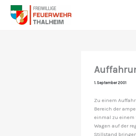
Zum
Inhalt
springen
Auffahrun
1. September 2001
Zu einem Auffahr
Bereich der ampe
einmal zu einem 
Wagen auf der r
Stillstand bringe