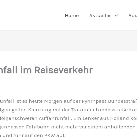
Home
Aktuelles
Aus
fall im Reiseverkehr
unfall ist es heute Morgen auf der Pyhrnpass Bundesst
lgeregelten Kreuzung mit der Traunufer Landesstraße ka
folgenschweren Auffahrunfall. Ein Lenker aus Holland ko
egennassen Fahrbahn nicht mehr vor einem anhaltenden
n und fuhr auf den PKW auf.