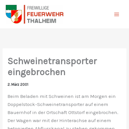
Zum
Inhalt
springen
Schweinetransporter
eingebrochen
2. März 2001
Beim Beladen mit Schweinen ist am Morgen ein
Doppelstock-Schweinetransporter auf einem
Bauernhof in der Ortschaft Ottstorf eingebrochen.
Der Wagen war mit der Hinterachse auf einem
betonierten Abflusskanal zu stehen gekommen.