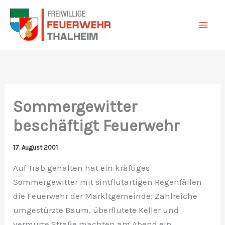
Zum
Inhalt
springen
Sommergewitter
beschäftigt Feuerwehr
17. August 2001
Auf Trab gehalten hat ein kräftiges
Sommergewitter mit sintflutartigen Regenfällen
die Feuerwehr der Markltgemeinde: Zahlreiche
umgestürzte Baum, überflutete Keller und
vermurte Straße machten am Abend ein