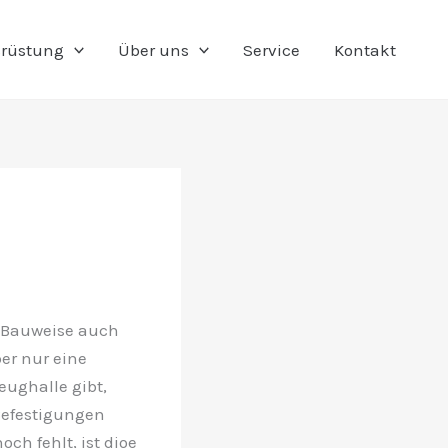
rüstung
Über uns
Service
Kontakt
 Bauweise auch
er nur eine
ughalle gibt,
Befestigungen
ch fehlt, ist dioe