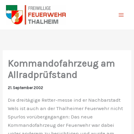
Zum
Inhalt
springen
Kommandofahrzeug am
Allradprüfstand
21. September 2002
Die dreitägige Retter-messe ind er Nachbarstadt
Wels ist auch an der Thalheimer Feuerwehr nicht
Spurlos vorübergegangen: Das neue
Kommandofahrzeug der Feuerwehr war dabei
unter anderem zu besichtigen und wurde am