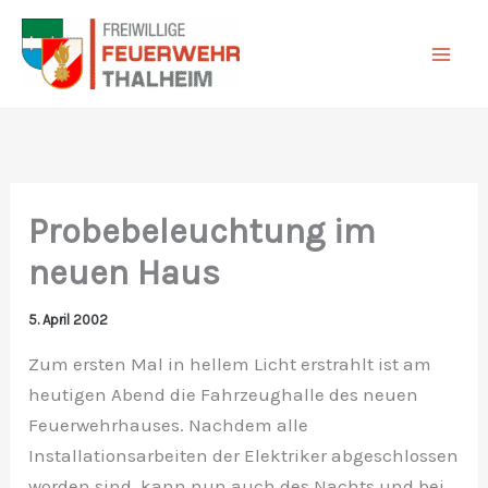
Zum
Inhalt
springen
Probebeleuchtung im
neuen Haus
5. April 2002
Zum ersten Mal in hellem Licht erstrahlt ist am
heutigen Abend die Fahrzeughalle des neuen
Feuerwehrhauses. Nachdem alle
Installationsarbeiten der Elektriker abgeschlossen
worden sind, kann nun auch des Nachts und bei