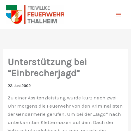
Zum
Inhalt
springen
Unterstützung bei
“Einbrecherjagd“
22. Juni 2002
Zu einer Assitenzleistung wurde kurz nach zwei
Uhr morgens die Feuerwehr von den Kriminalisten
der Gendarmerie gerufen. Um bei der „Jagd“ nach
unbekannten Klettermaxen auf dem Dach der
Volksschule erfolgreich zu sein, musste die