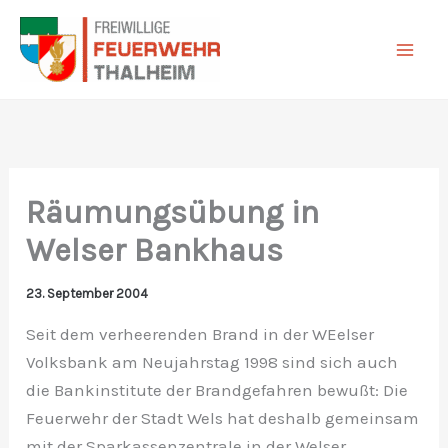
Zum
Inhalt
springen
Räumungsübung in
Welser Bankhaus
23. September 2004
Seit dem verheerenden Brand in der WEelser
Volksbank am Neujahrstag 1998 sind sich auch
die Bankinstitute der Brandgefahren bewußt: Die
Feuerwehr der Stadt Wels hat deshalb gemeinsam
mit der Sparkassenzentrale in der Welser