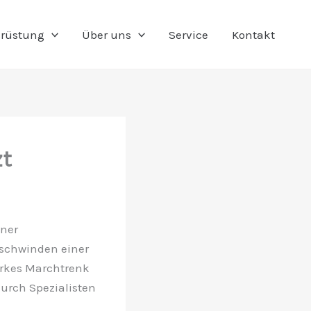
rüstung
Über uns
Service
Kontakt
zt
iner
rschwinden einer
erkes Marchtrenk
urch Spezialisten