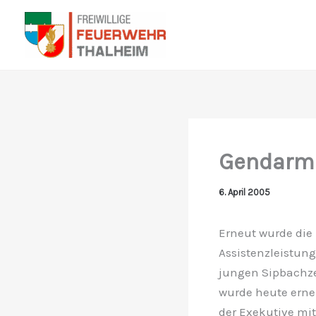
Zum
Inhalt
springen
Gendarme
6. April 2005
Erneut wurde die
Assistenzleistun
jungen Sipbachze
wurde heute erne
der Exekutive mi