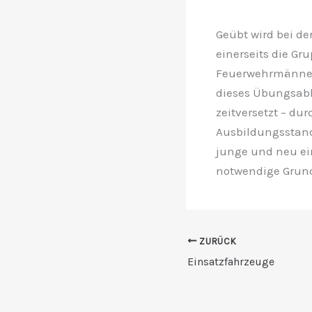
Geübt wird bei d
einerseits die Gr
Feuerwehrmänner 
dieses Übungsabl
zeitversetzt – du
Ausbildungsstand
junge und neu ei
notwendige Grun
ZURÜCK
Einsatzfahrzeuge