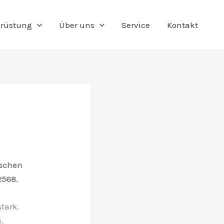
rüstung
Über uns
Service
Kontakt
ischen
2568.
tark.
.