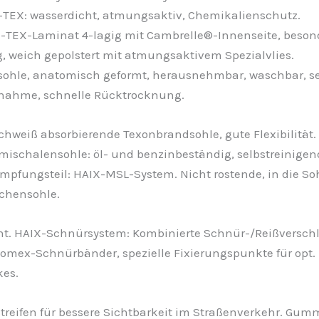
EX: wasserdicht, atmungsaktiv, Chemikalienschutz.
E-TEX-Laminat 4-lagig mit Cambrelle®-Innenseite, beson
, weich gepolstert mit atmungsaktivem Spezialvlies.
esohle, anatomisch geformt, herausnehmbar, waschbar, s
nahme, schnelle Rücktrocknung.
hweiß absorbierende Texonbrandsohle, gute Flexibilität.
mischalensohle: öl- und benzinbeständig, selbstreinigende
mpfungsteil: HAIX-MSL-System. Nicht rostende, in die So
schensohle.
t. HAIX-Schnürsystem: Kombinierte Schnür-/Reißverschl
omex-Schnürbänder, spezielle Fixierungspunkte für opt.
es.
streifen für bessere Sichtbarkeit im Straßenverkehr. Gu