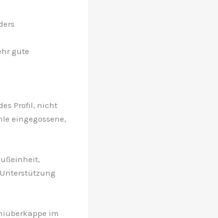
ders
ehr gute
s Profil, nicht
hle eingegossene,
ußeinheit,
 Unterstützung
mmiüberkappe im