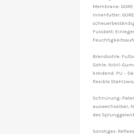
Membrane: GORE-T
Innenfutter: GOR
scheuerbeständig
Fussbett: Einleg
Feuchtigkeitsauf
Brandsohle: Fußsc
Sohle: Nitril-Gum
kreidend. PU – Dä
flexible Stahlzwi
Schnürung: Paten
auswechselbar, N
des Sprunggelenk
Sonstiges: Reflex