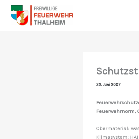
Zum
Inhalt
springen
Schutzsti
22. Juni 2007
Feuerwehrschutzst
Feuerwehrnorm, C
Obermaterial: Wat
Klimasystem: HAI