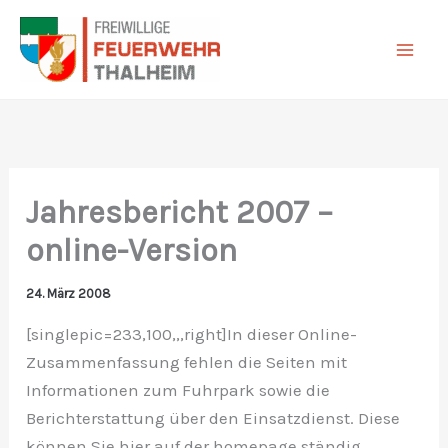
Zum
Inhalt
springen
Jahresbericht 2007 –
online-Version
24. März 2008
[singlepic=233,100,,,right]In dieser Online-
Zusammenfassung fehlen die Seiten mit
Informationen zum Fuhrpark sowie die
Berichterstattung über den Einsatzdienst. Diese
können Sie hier auf der homepage ständig