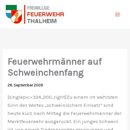
Zum
Inhalt
springen
Feuerwehrmänner auf
Schweinchenfang
26. September 2009
[singlepic=324,,200,,right]Zu einem im wahrsten
Sinn des Wortes „schweinischem Einsatz“ sind
heute kurz nach Mittag die Feuerwehrmänner der
Marktfeuerwehr ausgerückt. Ein junges Schwein
ist von einem Tiertransporter gesprungen und