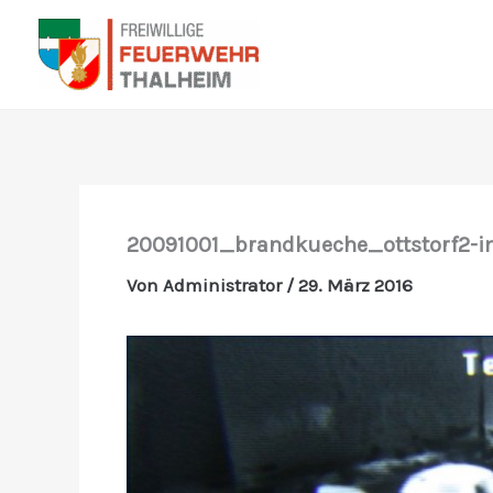
Zum
Inhalt
springen
20091001_brandkueche_ottstorf2-
Von
Administrator
/
29. März 2016