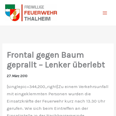
Zum
Inhalt
springen
Frontal gegen Baum
geprallt – Lenker überlebt
27. März 2010
[singlepic=344,200,,right]Zu einem Verkehrsunfall
mit eingeklemmten Personen wurden die
Einsatzkräfte der Feuerwehr kurz nach 13.30 Uhr
gerufen. Wie sich beim Eintreffen an der
Einsatzstelle in der Nachbargemeinde