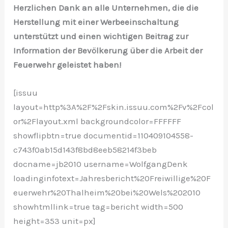
Herzlichen Dank an alle Unternehmen, die die
Herstellung mit einer Werbeeinschaltung
unterstützt und einen wichtigen Beitrag zur
Information der Bevölkerung über die Arbeit der
Feuerwehr geleistet haben!
[issuu
layout=http%3A%2F%2Fskin.issuu.com%2Fv%2Fcol
or%2Flayout.xml backgroundcolor=FFFFFF
showflipbtn=true documentid=110409104558-
c743f0ab15d143f8bd8eeb58214f3beb
docname=jb2010 username=WolfgangDenk
loadinginfotext=Jahresbericht%20Freiwillige%20F
euerwehr%20Thalheim%20bei%20Wels%202010
showhtmllink=true tag=bericht width=500
height=353 unit=px]