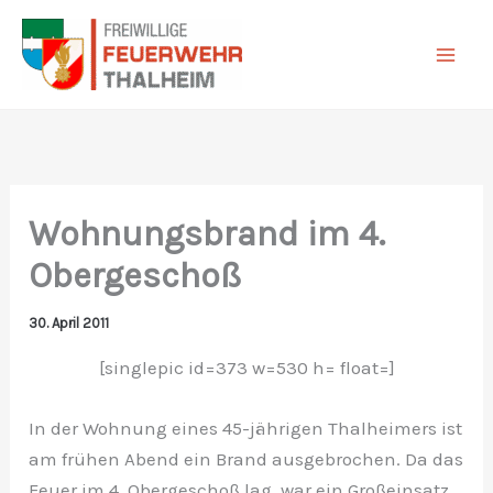
Zum
Inhalt
springen
Wohnungsbrand im 4.
Obergeschoß
30. April 2011
[singlepic id=373 w=530 h= float=]
In der Wohnung eines 45-jährigen Thalheimers ist
am frühen Abend ein Brand ausgebrochen. Da das
Feuer im 4. Obergeschoß lag, war ein Großeinsatz