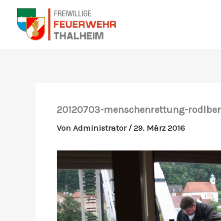
Zum
Inhalt
springen
20120703-menschenrettung-rodlber
Von
Administrator
/
29. März 2016