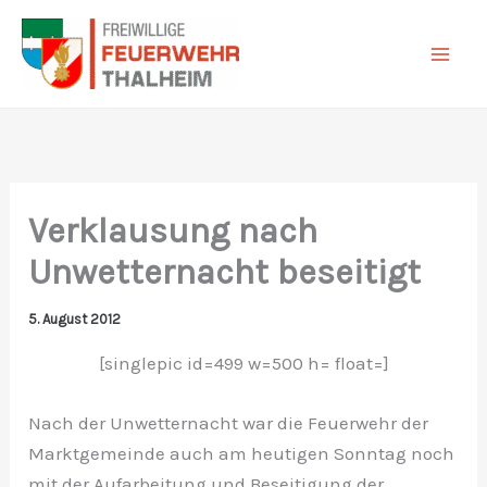
Zum
Inhalt
springen
Verklausung nach
Unwetternacht beseitigt
5. August 2012
[singlepic id=499 w=500 h= float=]
Nach der Unwetternacht war die Feuerwehr der
Marktgemeinde auch am heutigen Sonntag noch
mit der Aufarbeitung und Beseitigung der