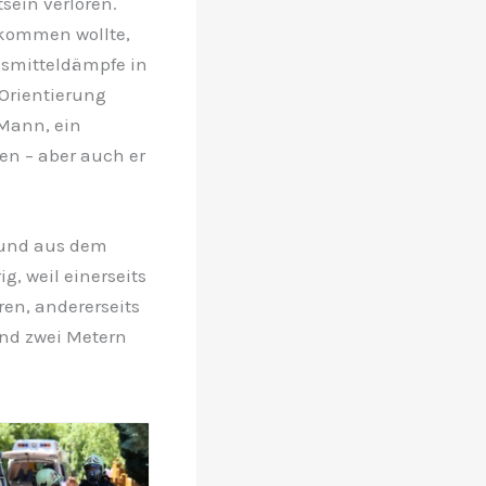
sein verloren.
 kommen wollte,
gsmitteldämpfe in
Orientierung
 Mann, ein
en – aber auch er
t und aus dem
g, weil einerseits
en, andererseits
und zwei Metern