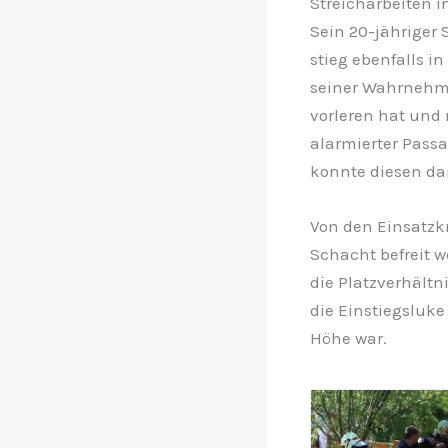
Streicharbeiten i
Sein 20-jähriger
stieg ebenfalls i
seiner Wahrnehmun
vorleren hat und 
alarmierter Passa
konnte diesen dan
Von den Einsatzk
Schacht befreit we
die Platzverhältn
die Einstiegsluke
Höhe war.