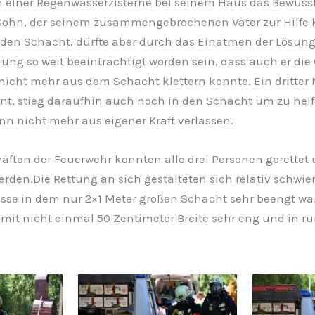
n einer Regenwasserzisterne bei seinem Haus das Bewusst
 Sohn, der seinem zusammengebrochenen Vater zur Hilfe
n den Schacht, dürfte aber durch das Einatmen der Lösun
g so weit beeinträchtigt worden sein, dass auch er die 
nicht mehr aus dem Schacht klettern konnte. Ein dritter
nt, stieg daraufhin auch noch in den Schacht um zu helf
n nicht mehr aus eigener Kraft verlassen.
räften der Feuerwehr konnten alle drei Personen gerette
rden.Die Rettung an sich gestalteten sich relativ schwieri
isse in dem nur 2×1 Meter großen Schacht sehr beengt war
 mit nicht einmal 50 Zentimeter Breite sehr eng und in r