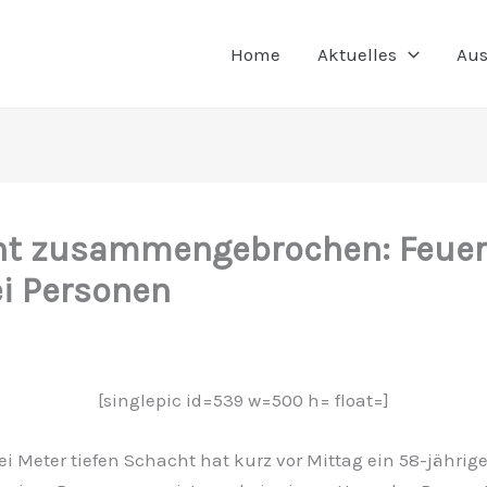
Home
Aktuelles
Aus
ht zusammengebrochen: Feue
ei Personen
[singlepic id=539 w=500 h= float=]
i Meter tiefen Schacht hat kurz vor Mittag ein 58-jährig