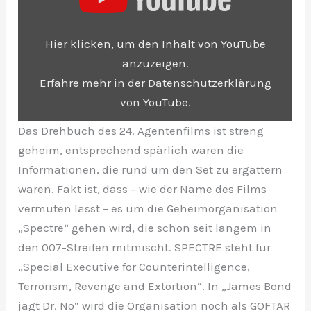
„Here’s the first behind the scenes footage of
Hier klicken, um den Inhalt von YouTube
SPECTRE.“ von YouTube anzeigen
anzuzeigen.
Erfahre mehr in der
Datenschutzerklärung
von YouTube
.
Das Drehbuch des 24. Agentenfilms ist streng
Inhalt von YouTube immer anzeigen
geheim, entsprechend spärlich waren die
Informationen, die rund um den Set zu ergattern
waren. Fakt ist, dass – wie der Name des Films
„Here’s the first behind the scenes footage of
vermuten lässt – es um die Geheimorganisation
SPECTRE.“ direkt öffnen
„Spectre“ gehen wird, die schon seit langem in
den 007-Streifen mitmischt. SPECTRE steht für
„Special Executive for Counterintelligence,
Terrorism, Revenge and Extortion“. In „James Bond
jagt Dr. No“ wird die Organisation noch als GOFTAR