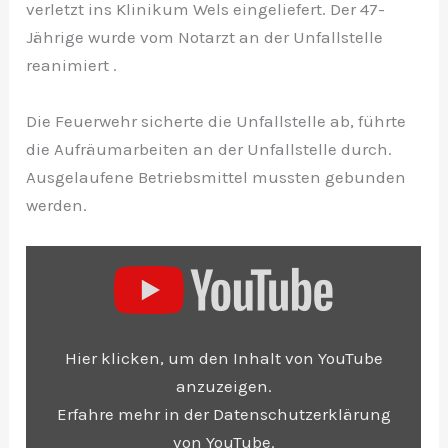
verletzt ins Klinikum Wels eingeliefert. Der 47-
Jährige wurde vom Notarzt an der Unfallstelle
reanimiert .
Die Feuerwehr sicherte die Unfallstelle ab, führte
die Aufräumarbeiten an der Unfallstelle durch.
Ausgelaufene Betriebsmittel mussten gebunden
werden.
„Autolenker musste nach schwerem Auffahrunfall
in Thalheim bei Wels reanimiert werden“ von
Hier klicken, um den Inhalt von YouTube
YouTube anzeigen
anzuzeigen.
Erfahre mehr in der
Datenschutzerklärung
von YouTube
.