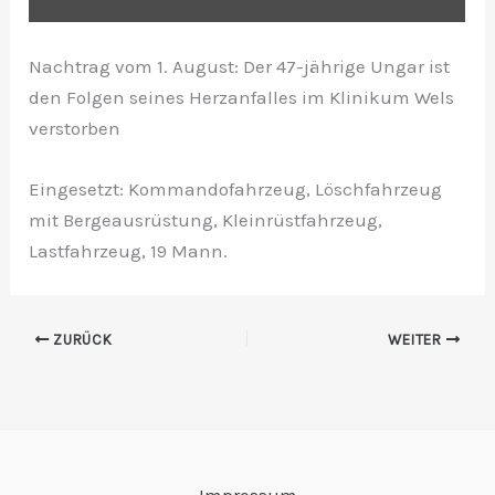
Inhalt von YouTube immer anzeigen
Nachtrag vom 1. August: Der 47-jährige Ungar ist
den Folgen seines Herzanfalles im Klinikum Wels
verstorben
„Autolenker musste nach schwerem Auffahrunfall in
Thalheim bei Wels reanimiert werden“ direkt öffnen
Eingesetzt: Kommandofahrzeug, Löschfahrzeug
mit Bergeausrüstung, Kleinrüstfahrzeug,
Lastfahrzeug, 19 Mann.
ZURÜCK
WEITER