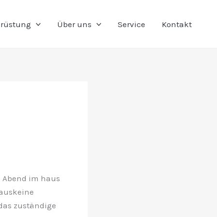
rüstung
Über uns
Service
Kontakt
m Abend im haus
auskeine
 das zuständige