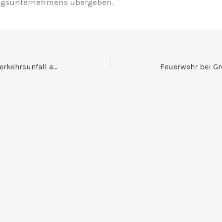
ngsunternehmens übergeben.
Feuerwehreinsatz nach Verkehrsunfall auf der A8