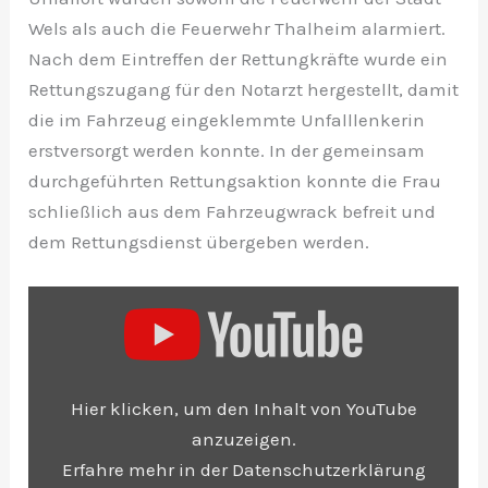
Wels als auch die Feuerwehr Thalheim alarmiert.
Nach dem Eintreffen der Rettungkräfte wurde ein
Rettungszugang für den Notarzt hergestellt, damit
die im Fahrzeug eingeklemmte Unfalllenkerin
erstversorgt werden konnte. In der gemeinsam
durchgeführten Rettungsaktion konnte die Frau
schließlich aus dem Fahrzeugwrack befreit und
dem Rettungsdienst übergeben werden.
„Schwerer Verkehrunfall auf der Pyhrnpass Straße
Hier klicken, um den Inhalt von YouTube
in Thalheim bei Wels“ von YouTube anzeigen
anzuzeigen.
Erfahre mehr in der
Datenschutzerklärung