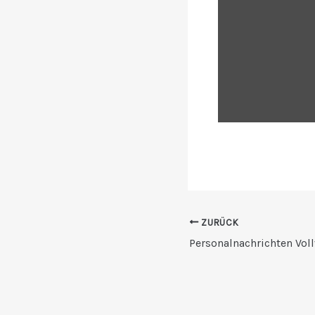
Issuu
anzeigen
ZURÜCK