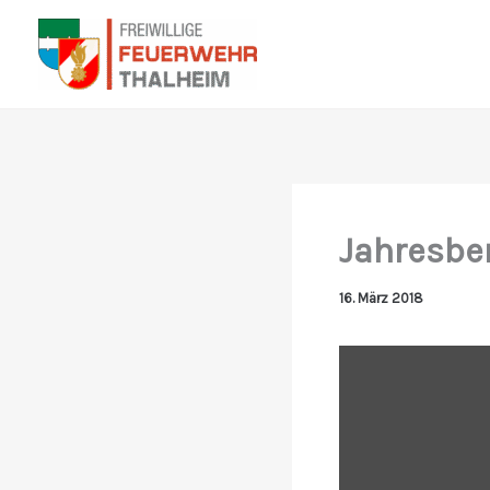
Zum
Inhalt
springen
Jahresber
16. März 2018
„Jahresbericht
Freiwillige
Feuerwehr
Thalheim
bei
Wels
2017“
von