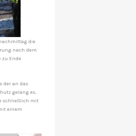
nachmittag die
erung nach dem
e zu Ende
s der an das
hutz gelang es,
schließlich mit
 mit einem