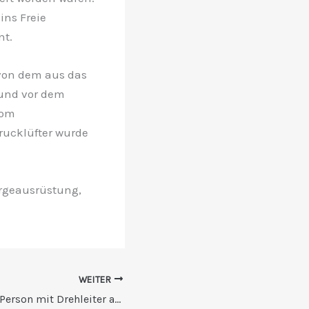
ins Freie
nt.
 von dem aus das
 und vor dem
vom
drucklüfter wurde
rgeausrüstung,
WEITER
Feuerwehr rettet Person mit Drehleiter aus Hochhaus