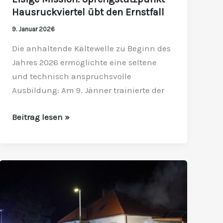
Hausruckviertel übt den Ernstfall
9. Januar 2026
Die anhaltende Kältewelle zu Beginn des
Jahres 2026 ermöglichte eine seltene
und technisch anspruchsvolle
Ausbildung: Am 9. Jänner trainierte der
Beitrag lesen »
Obergeschoss
eines
Wohnhauses
in
Vollbrand