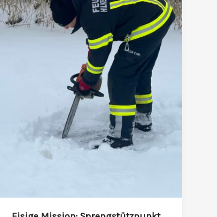
den
Ernstfall
Eisige Mission: Sprengstützpunkt