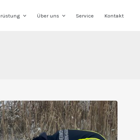
rüstung
Über uns
Service
Kontakt
Eisige
Mission:
Sprengstützpunkt
Hausruckviertel
übt