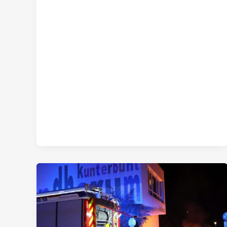
Abfallcontainer
stand
im
Vollbrand