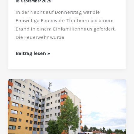
18. September 2025
In der Nacht auf Donnerstag war die
Freiwillige Feuerwehr Thalheim bei einem
Brand in einem Einfamilienhaus gefordert.
Die Feuerwehr wurde
Beitrag lesen »
Unterstützung
der
Feuerwehr
Wels
bei
Brandeinsatz