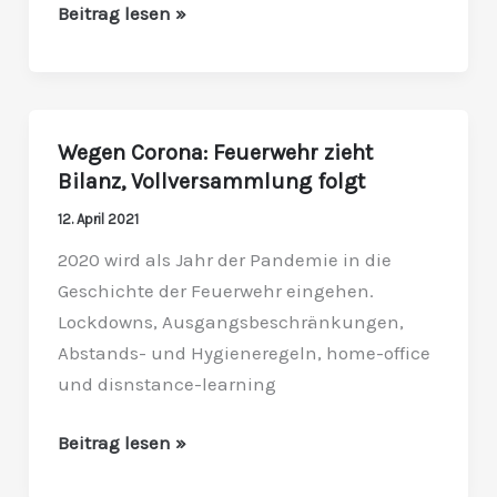
Beitrag lesen »
Wegen Corona: Feuerwehr zieht
Wegen
Bilanz, Vollversammlung folgt
Corona:
Feuerwehr
12. April 2021
zieht
2020 wird als Jahr der Pandemie in die
Bilanz,
Geschichte der Feuerwehr eingehen.
Vollversammlung
Lockdowns, Ausgangsbeschränkungen,
folgt
Abstands- und Hygieneregeln, home-office
und disnstance-learning
Beitrag lesen »