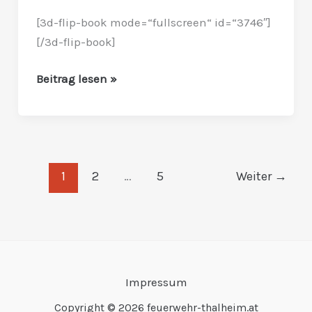
online
[3d-flip-book mode=“fullscreen“ id=“3746″]
[/3d-flip-book]
Beitrag lesen »
1
2
…
5
Weiter
→
Impressum
Copyright © 2026 feuerwehr-thalheim.at