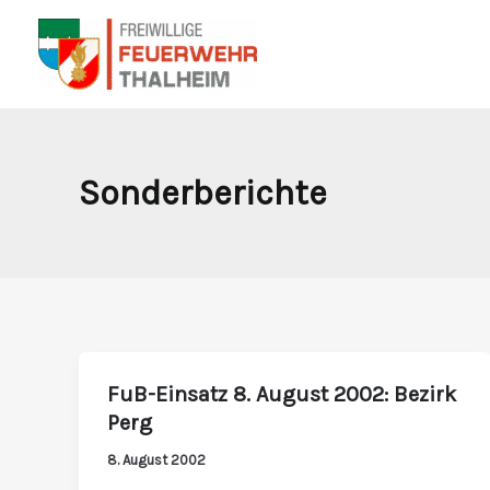
Zum
Inhalt
springen
Sonderberichte
FuB-Einsatz 8. August 2002: Bezirk
FuB-
Perg
Einsatz
8.
8. August 2002
August