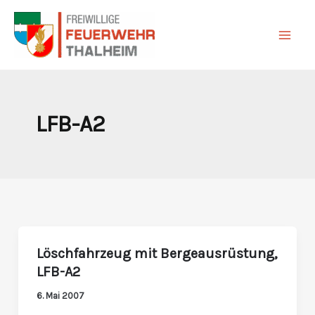
Zum
Inhalt
springen
LFB-A2
Löschfahrzeug mit Bergeausrüstung,
Löschfahrzeug
LFB-A2
mit
Bergeausrüstung,
6. Mai 2007
LFB-