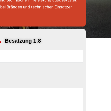
nd technische Hilfeleistung ausgestattet.
bei Bränden und technischen Einsätzen
Besatzung 1:8