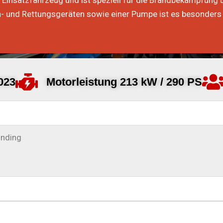
 Einsatzfahrzeug und ist speziell für die Brandbekämpfung u
- und Rettungsgeräten sowie einer Pumpe ist es besonders 
023
Motorleistung 213 kW / 290 PS
onding