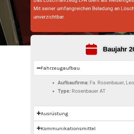
Das Löschfahrzeug LFA dient als vielseitiges
Mit seiner umfangreichen Beladung an Lösch
unverzichtbar.
Baujahr 2
Fahrzeugaufbau
Aufbaufirma:
Fa. Rosenbauer, Le
Type:
Rosenbauer AT
Ausrüstung
Kommunikationsmittel