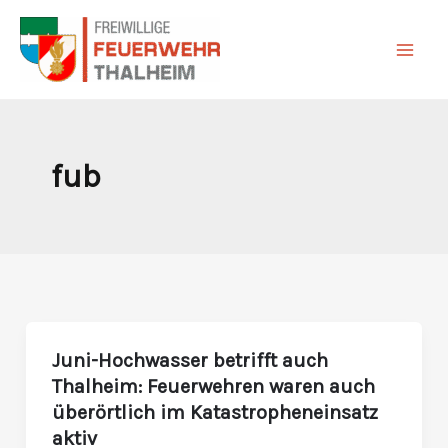
Zum
Inhalt
springen
fub
Juni-Hochwasser betrifft auch
Juni-
Thalheim: Feuerwehren waren auch
Hochwasser
überörtlich im Katastropheneinsatz
betrifft
aktiv
auch