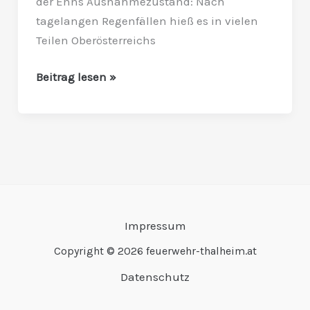
der Enns Ausnahmezustand: Nach
großen
tagelangen Regenfällen hieß es in vielen
Flut
Teilen Oberösterreichs
Beitrag lesen »
Impressum
Copyright © 2026 feuerwehr-thalheim.at
Datenschutz