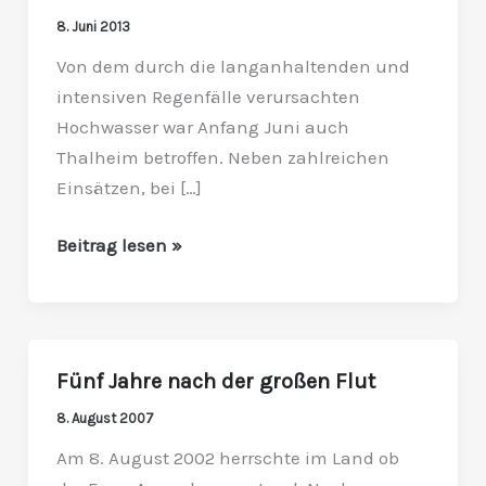
Thalheim:
8. Juni 2013
Feuerwehren
Von dem durch die langanhaltenden und
waren
intensiven Regenfälle verursachten
auch
Hochwasser war Anfang Juni auch
überörtlich
Thalheim betroffen. Neben zahlreichen
im
Einsätzen, bei […]
Katastropheneinsatz
aktiv
Beitrag lesen »
Fünf Jahre nach der großen Flut
Fünf
Jahre
8. August 2007
nach
Am 8. August 2002 herrschte im Land ob
der