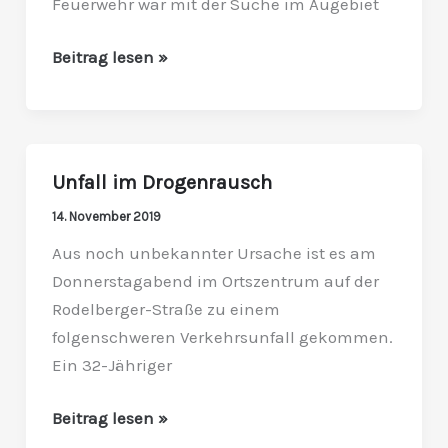
Feuerwehr war mit der Suche im Augebiet
erfolgreich
Beitrag lesen »
Unfall im Drogenrausch
Unfall
im
14. November 2019
Drogenrausch
Aus noch unbekannter Ursache ist es am
Donnerstagabend im Ortszentrum auf der
Rodelberger-Straße zu einem
folgenschweren Verkehrsunfall gekommen.
Ein 32-Jähriger
Beitrag lesen »