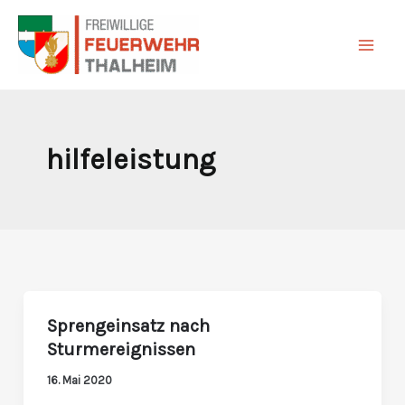
Zum
Inhalt
springen
hilfeleistung
Sprengeinsatz nach
Sprengeinsatz
Sturmereignissen
nach
Sturmereignissen
16. Mai 2020