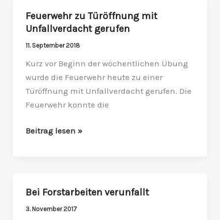
Feuerwehr zu Türöffnung mit
Feuerwehr
Unfallverdacht gerufen
zu
Türöffnung
11. September 2018
mit
Kurz vor Beginn der wöchentlichen Übung
Unfallverdacht
wurde die Feuerwehr heute zu einer
gerufen
Türöffnung mit Unfallverdacht gerufen. Die
Feuerwehr konnte die
Beitrag lesen »
Bei Forstarbeiten verunfallt
Bei
Forstarbeiten
3. November 2017
verunfallt