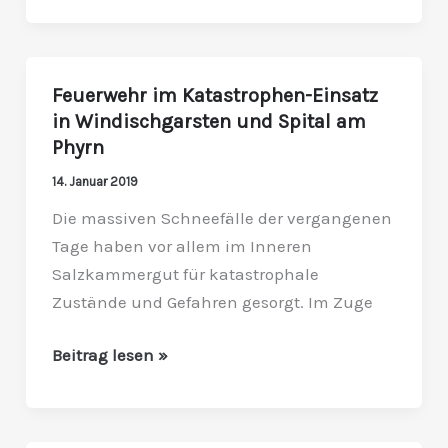
Feuerwehr im Katastrophen-Einsatz
Feuerwehr
in Windischgarsten und Spital am
im
Phyrn
Katastrophen-
Einsatz
14. Januar 2019
in
Die massiven Schneefälle der vergangenen
Windischgarsten
Tage haben vor allem im Inneren
und
Salzkammergut für katastrophale
Spital
Zustände und Gefahren gesorgt. Im Zuge
am
Phyrn
Beitrag lesen »