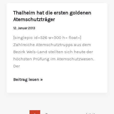
Thalheim hat die ersten goldenen
Thalheim
Atemschutzträger
hat
die
12. Januar 2013
ersten
[singlepic id=526 w=500 h= float=]
goldenen
Zahlreiche Atemschutztrupps aus dem
Atemschutzträger
Bezirk Wels-Land stellten sich heute der
höchsten Prüfung im Atemschutzwesen.
Der
Beitrag lesen »