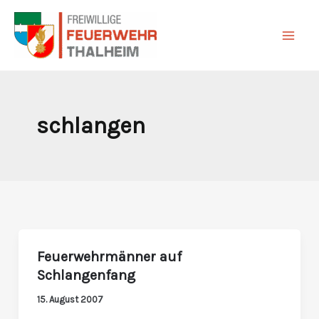
Zum
Inhalt
springen
schlangen
Feuerwehrmänner auf
Feuerwehrmänner
Schlangenfang
auf
Schlangenfang
15. August 2007