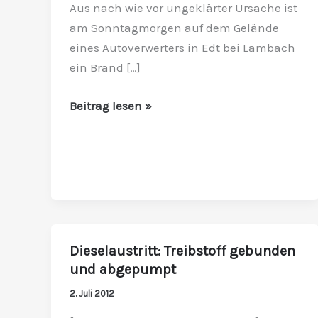
Aus nach wie vor ungeklärter Ursache ist
Großbrand
am Sonntagmorgen auf dem Gelände
auf
eines Autoverwerters in Edt bei Lambach
Autoschrottplatz
ein Brand […]
Beitrag lesen »
Dieselaustritt: Treibstoff gebunden
Dieselaustritt:
und abgepumpt
Treibstoff
gebunden
2. Juli 2012
und