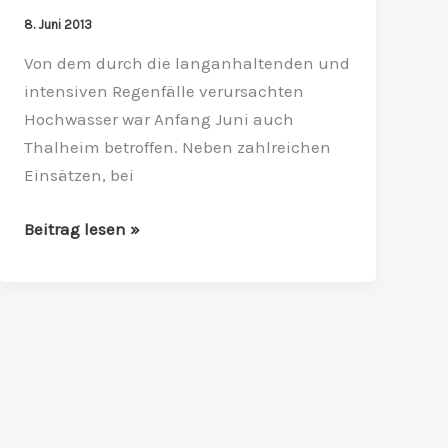
Thalheim:
8. Juni 2013
Feuerwehren
Von dem durch die langanhaltenden und
waren
intensiven Regenfälle verursachten
auch
Hochwasser war Anfang Juni auch
überörtlich
Thalheim betroffen. Neben zahlreichen
im
Einsätzen, bei
Katastropheneinsatz
aktiv
Beitrag lesen »