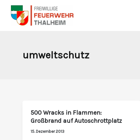
Zum
Inhalt
springen
umweltschutz
500 Wracks in Flammen:
500
Großbrand auf Autoschrottplatz
Wracks
in
15. Dezember 2013
Flammen: