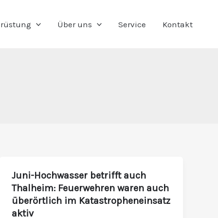
rüstung
Über uns
Service
Kontakt
Juni-Hochwasser betrifft auch
Juni-
Thalheim: Feuerwehren waren auch
Hochwasser
überörtlich im Katastropheneinsatz
betrifft
aktiv
auch