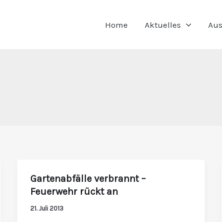
Home
Aktuelles
Aus
Gartenabfälle verbrannt –
Gartenabfälle
Feuerwehr rückt an
verbrannt
–
21. Juli 2013
Feuerwehr