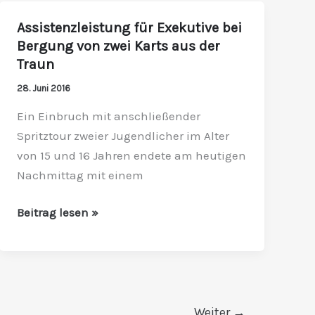
Assistenzleistung für Exekutive bei
Assistenzleistung
Bergung von zwei Karts aus der
für
Traun
Exekutive
bei
28. Juni 2016
Bergung
Ein Einbruch mit anschließender
von
Spritztour zweier Jugendlicher im Alter
zwei
von 15 und 16 Jahren endete am heutigen
Karts
Nachmittag mit einem
aus
der
Beitrag lesen »
Traun
Weiter
→