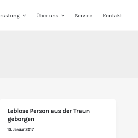
rüstung
Über uns
Service
Kontakt
Leblose Person aus der Traun
Leblose
geborgen
Person
aus
13. Januar 2017
der