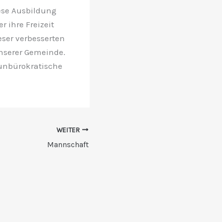
iese Ausbildung
r ihre Freizeit
eser verbesserten
unserer Gemeinde.
 unbürokratische
WEITER
Mannschaft