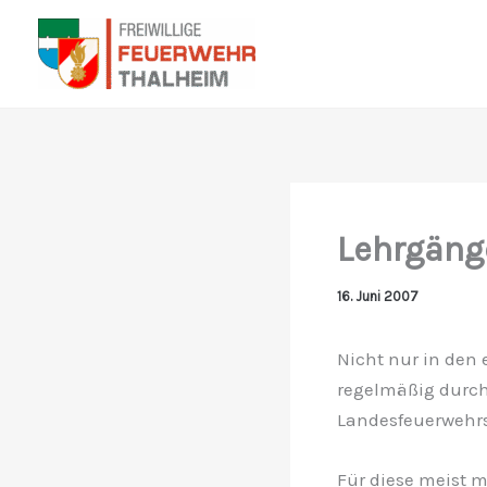
Zum
Inhalt
springen
Lehrgäng
16. Juni 2007
Nicht nur in den
regelmäßig durch
Landesfeuerwehrs
Für diese meist 