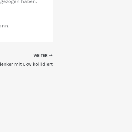
zugezogen haben.
ann.
WEITER
enker mit Lkw kollidiert