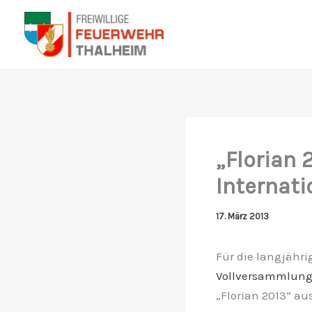
Zum
Inhalt
springen
„Florian 
Internati
17. März 2013
Für die langjähri
Vollversammlung
„Florian 2013“ au