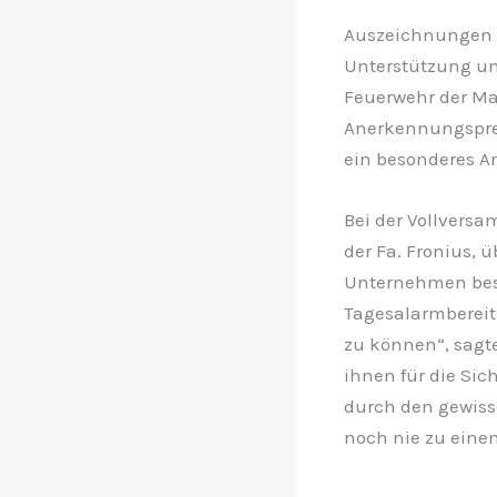
Auszeichnungen u
Unterstützung und
Feuerwehr der M
Anerkennungspre
ein besonderes An
Bei der Vollversa
der Fa. Fronius, 
Unternehmen besc
Tagesalarmbereitsc
zu können“, sagt
ihnen für die Sic
durch den gewiss
noch nie zu ein