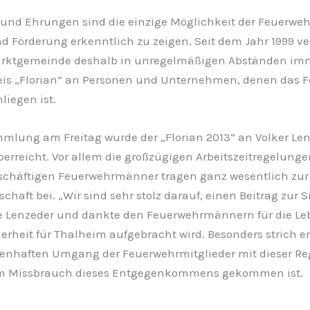
nd Ehrungen sind die einzige Möglichkeit der Feuerwehr,
 Förderung erkenntlich zu zeigen. Seit dem Jahr 1999 ver
arktgemeinde deshalb in unregelmäßigen Abständen imm
is „Florian“ an Personen und Unternehmen, denen das 
liegen ist.
mmlung am Freitag wurde der „Florian 2013“ an Volker Len
überreicht. Vor allem die großzügigen Arbeitszeitregelunge
häftigen Feuerwehrmänner tragen ganz wesentlich zur
haft bei. „Wir sind sehr stolz darauf, einen Beitrag zur S
e Lenzeder und dankte den Feuerwehrmännern für die Leb
herheit für Thalheim aufgebracht wird. Besonders strich er
enhaften Umgang der Feuerwehrmitglieder mit dieser Re
em Missbrauch dieses Entgegenkommens gekommen ist.