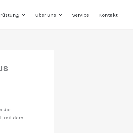
rüstung
Über uns
Service
Kontakt
us
i der
l, mit dem