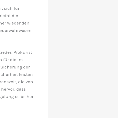
 sich für
leiht die
er wieder den
Feuerwehrwesen
zeder, Prokurist
n für die im
 Sicherung der
icherheit leisten
enszeit, die von
 hervor, dass
gelung es bisher