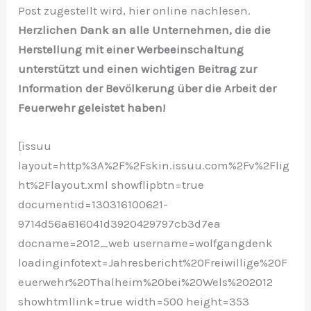
Post zugestellt wird, hier online nachlesen.
Herzlichen Dank an alle Unternehmen, die die
Herstellung mit einer Werbeeinschaltung
unterstützt und einen wichtigen Beitrag zur
Information der Bevölkerung über die Arbeit der
Feuerwehr geleistet haben!
[issuu
layout=http%3A%2F%2Fskin.issuu.com%2Fv%2Flig
ht%2Flayout.xml showflipbtn=true
documentid=130316100621-
9714d56a816041d3920429797cb3d7ea
docname=2012_web username=wolfgangdenk
loadinginfotext=Jahresbericht%20Freiwillige%20F
euerwehr%20Thalheim%20bei%20Wels%202012
showhtmllink=true width=500 height=353