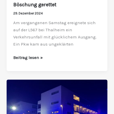
Böschung gerettet
29. Dezember 2024
Am vergangenen Samstag ereignete sich
auf der L567 bei Thalheim ein
Verkehrsunfall mit glücklichem Ausgang.
Ein Pkw kam aus ungeklärten
Beitrag lesen »
Alarm
in
der
Traunufer
Arkade: