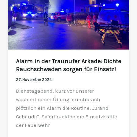
Dichte
Rauchschwaden
sorgen
für
Einsatz!
Alarm in der Traunufer Arkade: Dichte
Rauchschwaden sorgen für Einsatz!
27. November 2024
Dienstagabend, kurz vor unserer
wöchentlichen Übung, durchbrach
plötzlich ein Alarm die Routine: „Brand
Gebäude“. Sofort rückten die Einsatzkräfte
der Feuerwehr