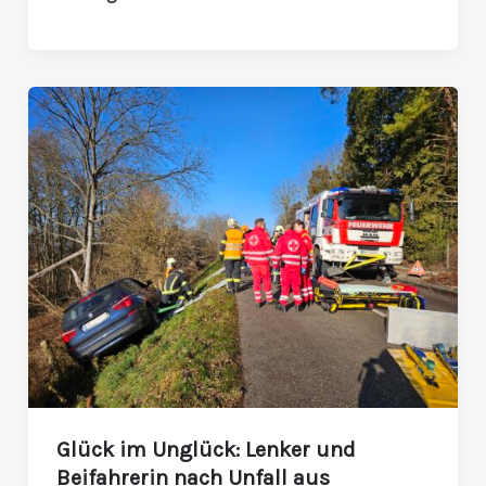
Glück
im
Unglück:
Lenker
und
Beifahrerin
nach
Unfall
aus
Böschung
gerettet
Glück im Unglück: Lenker und
Beifahrerin nach Unfall aus